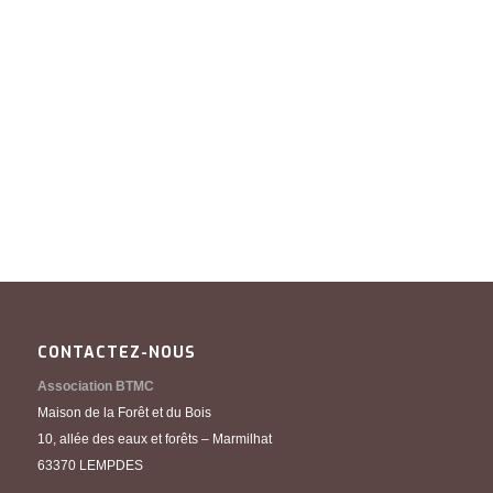
CONTACTEZ-NOUS
Association BTMC
Maison de la Forêt et du Bois
10, allée des eaux et forêts – Marmilhat
63370 LEMPDES