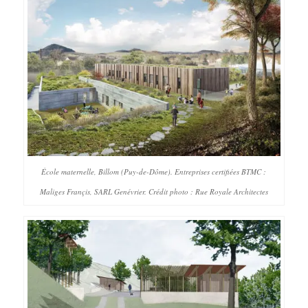
École maternelle, Billom (Puy-de-Dôme). Entreprises certifiées BTMC :
Maliges Françis, SARL Genévrier. Crédit photo : Rue Royale Architectes