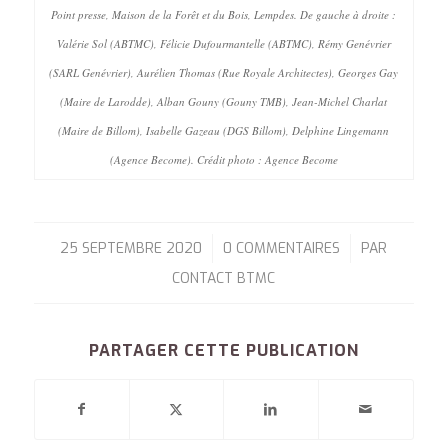
Point presse, Maison de la Forêt et du Bois, Lempdes. De gauche à droite :
Valérie Sol (ABTMC), Félicie Dufourmantelle (ABTMC), Rémy Genévrier
(SARL Genévrier), Aurélien Thomas (Rue Royale Architectes), Georges Gay
(Maire de Larodde), Alban Gouny (Gouny TMB), Jean-Michel Charlat
(Maire de Billom), Isabelle Gazeau (DGS Billom), Delphine Lingemann
(Agence Become). Crédit photo : Agence Become
25 SEPTEMBRE 2020
0 COMMENTAIRES
PAR
/
/
CONTACT BTMC
PARTAGER CETTE PUBLICATION