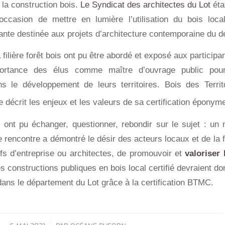
 la construction bois.
Le Syndicat des architectes du Lot
éta
occasion de mettre en lumière l’utilisation du bois loc
rante destinée aux projets d’architecture contemporaine du 
 filière forêt bois ont pu être abordé et exposé aux particip
portance des élus comme maître d’ouvrage public pour
s le développement de leurs territoires. Bois des Terri
e décrit les enjeux et les valeurs de sa certification éponym
s ont pu échanger, questionner, rebondir sur le sujet : un
e rencontre a démontré le désir des acteurs locaux et de la fil
efs d’entreprise ou architectes, de promouvoir et
valoriser 
s constructions publiques en bois local certifié devraient don
ans le département du Lot grâce à la certification BTMC.