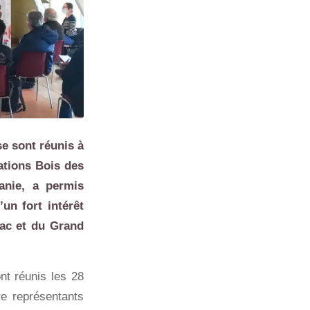
se sont réunis à
iations Bois des
anie
, a permis
un fort intérêt
ac
et du
Grand
nt réunis les 28
re représentants