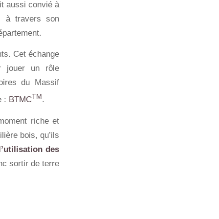
it aussi convié à
al à travers son
département.
ants. Cet échange
 jouer un rôle
toires du Massif
TM
e :
BTMC
.
 moment riche et
ière bois, qu’ils
l’utilisation des
c sortir de terre