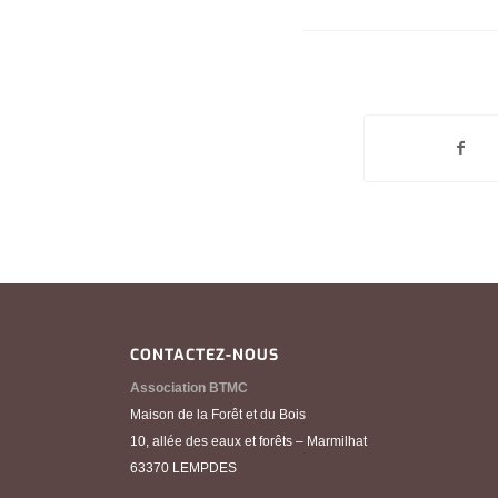
CONTACTEZ-NOUS
Association BTMC
Maison de la Forêt et du Bois
10, allée des eaux et forêts – Marmilhat
63370 LEMPDES